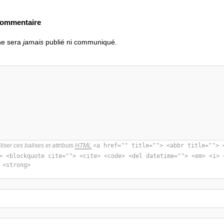
commentaire
ne sera
jamais
publié ni communiqué.
iser ces balises et attributs
HTML
<a href="" title=""> <abbr title=""> 
> <blockquote cite=""> <cite> <code> <del datetime=""> <em> <i> 
 <strong>