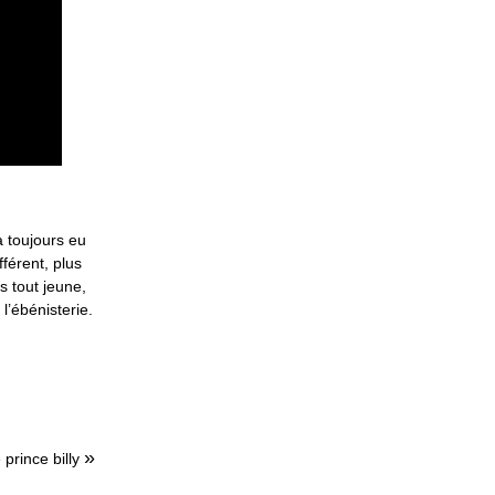
a toujours eu
férent, plus
s tout jeune,
l’ébénisterie.
»
 prince billy