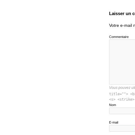
Laisser un 
Votre e-mail 
Commentaire
Vous pouvez util
title=""> <b
<s> <strike>
Nom
E-mail