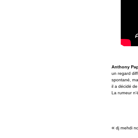
Anthony Pa
un regard dif
spontané, ma
il a décidé de
La rumeur n’é
«
dj mehdi noi