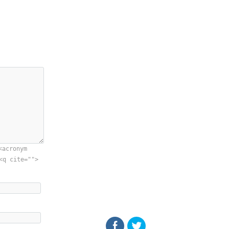
<acronym
<q cite="">