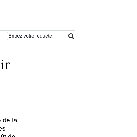
ir
 de la
es
oût de