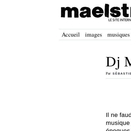
Accueil
images
musiques
Dj 
Par
SÉBASTI
Il ne fau
musique i
époques e