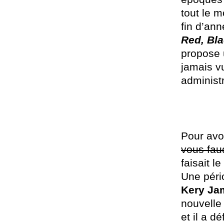
tout le 
fin d’an
Red, Bla
propose u
jamais vu
administr
Pour avo
vous fau
faisait 
Une pério
Kery Ja
nouvelle
et il a d