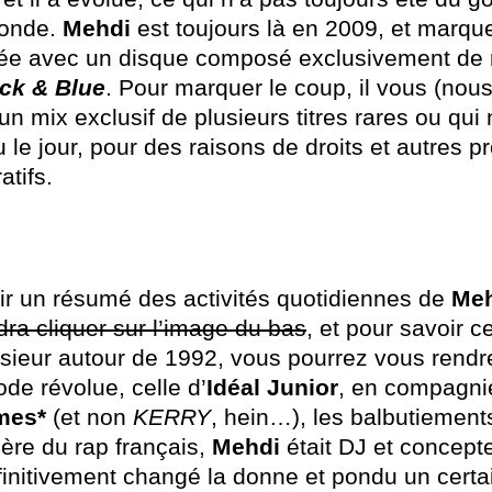
monde.
Mehdi
est toujours là en 2009, et marque
née avec un disque composé exclusivement de 
ck & Blue
. Pour marquer le coup, il vous (nous
n mix exclusif de plusieurs titres rares ou qui 
 le jour, pour des raisons de droits et autres 
atifs.
ir un résumé des activités quotidiennes de
Me
dra cliquer sur l’image du bas
, et pour savoir c
le sieur autour de 1992, vous pourrez vous rend
de révolue, celle d’
Idéal Junior
, en compagni
mes*
(et non
KERRY
, hein…), les balbutiement
 ère du rap français,
Mehdi
était DJ et concept
éfinitivement changé la donne et pondu un certa