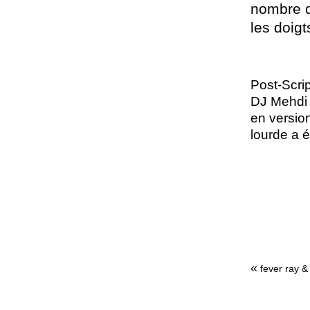
nombre d
les doig
Post-Scrip
DJ Mehdi r
en version
lourde a é
«
fever ray &