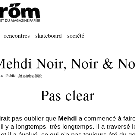
rencontres
skateboard
société
Mehdi Noir, Noir & No
|
Publié :
26 octobre 2009
EN
Pas clear
drait pas oublier que
Mehdi
a commencé à faire
l y a longtemps, très longtemps. Il a traversé l
t il a évolué, ce qui n’a pas toujours été du g