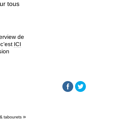
ur tous
terview de
 c’est
ICI
rsion
»
& tabourets