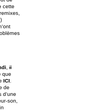
 cette
remixes,
)
n’ont
problèmes
hdi
,
il
e que
re
ICI
.
e de
s d’une
eur-son,
in