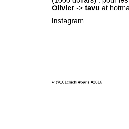
(1000 dollars) ; pour le
Olivier
->
tavu
at hotma
instagram
«
@101chichi #paris #2016