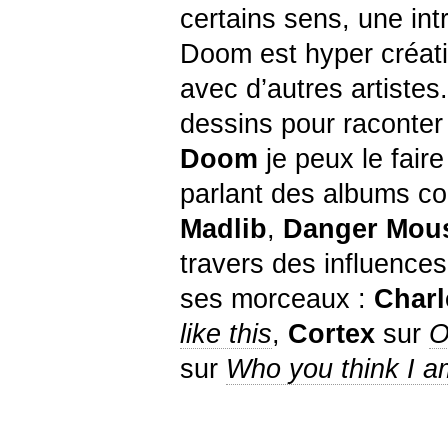
certains sens, une int
Doom est hyper créatif
avec d’autres artistes
dessins pour raconter
Doom
je peux le faire
parlant des albums co
Madlib
,
Danger Mou
travers des influenc
ses morceaux :
Char
like this
,
Cortex
sur
O
sur
Who you think I a