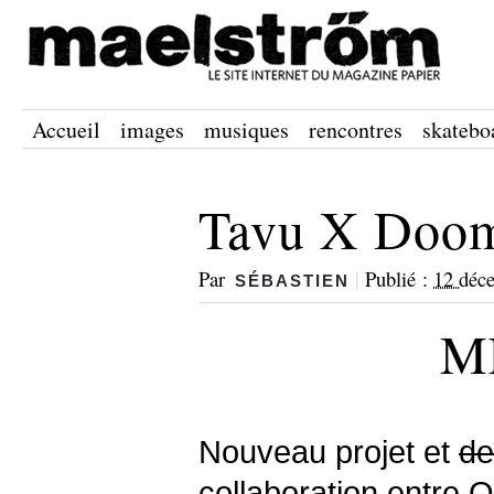
Accueil
images
musiques
rencontres
skatebo
Tavu X Doo
Par
|
Publié :
12 déc
SÉBASTIEN
M
Nouveau projet et
de
collaboration entre
O