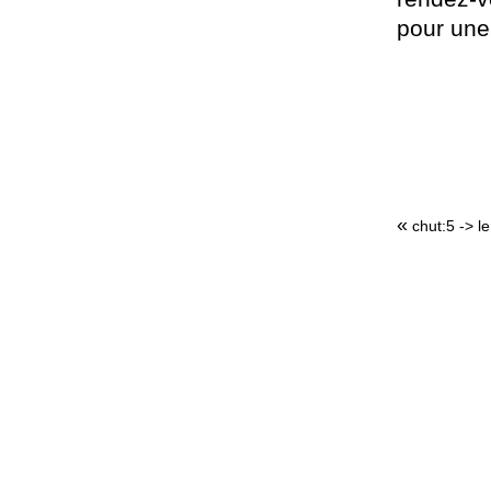
pour une
«
chut:5 -> l