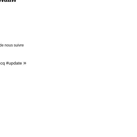
 de nous suivre
»
becq #update