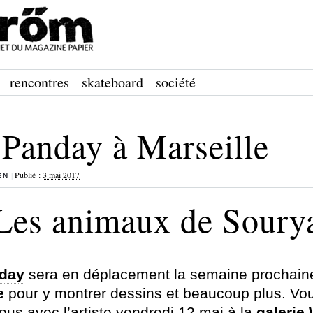
rencontres
skateboard
société
Panday à Marseille
|
Publié :
3 mai 2017
EN
Les animaux de Soury
day
sera en déplacement la semaine prochain
e
pour y montrer dessins et beaucoup plus. Vo
ous avec l’artiste vendredi 12 mai à la
galerie