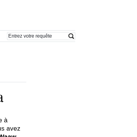
a
e à
us avez
 Waaw