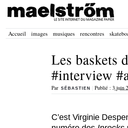
Accueil
images
musiques
rencontres
skatebo
Les baskets 
#interview #
Par
|
Publié :
3 juin 
SÉBASTIEN
C’est Virginie Despen
numéro des
Inrocks