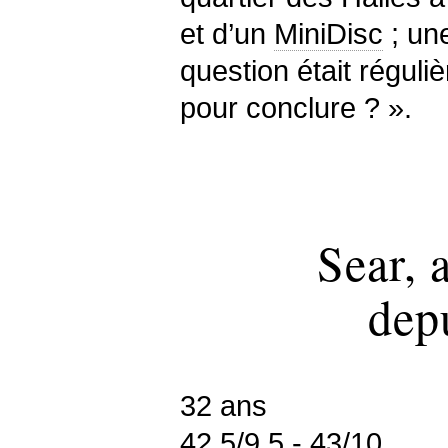
et d’un
MiniDisc
; un
question était régul
pour conclure ? ».
Sear, 
dep
32 ans
42,5/9,5 - 43/10