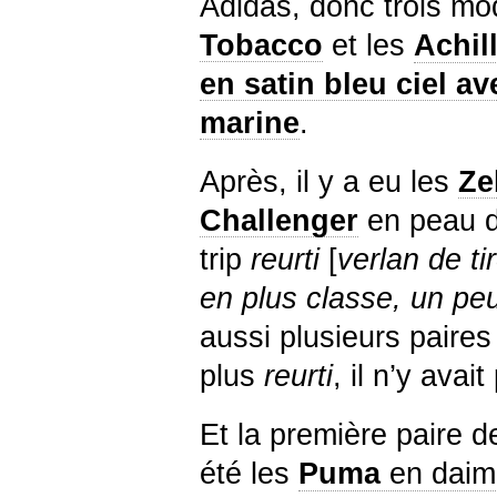
Adidas, donc trois mo
Tobacco
et les
Achil
en satin bleu ciel a
marine
.
Après, il y a eu les
Ze
Challenger
en peau de
trip
reurti
[
verlan de ti
en plus classe, un p
aussi plusieurs paire
plus
reurti
, il n’y avait
Et la première paire d
été les
Puma
en daim