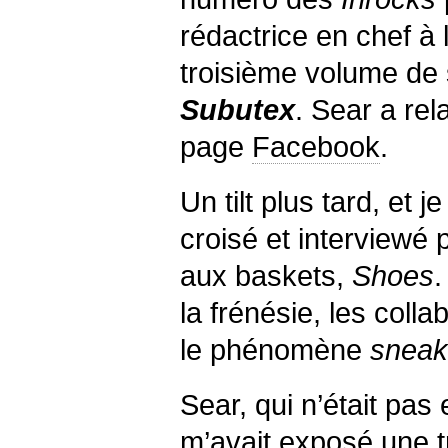
rédactrice en chef à 
troisième volume d
Subutex
. Sear a re
page
Facebook
.
Un tilt plus tard, et 
croisé et interviewé
aux baskets,
Shoes
.
la frénésie, les colla
le phénomène
sneak
Sear, qui n’était pa
m’avait exposé une t