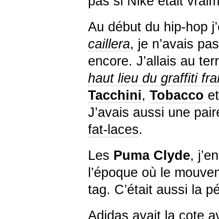
pas si Nike était vrai
Au début du hip-hop j
caillera
, je n’avais pa
encore. J’allais au terr
haut lieu du graffiti fr
Tacchini
,
Tobacco
e
J’avais aussi une pair
fat-laces
.
Les
Puma Clyde
, j’e
l’époque où le mouvem
tag. C’était aussi la 
Adidas avait la cote 