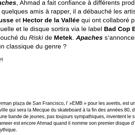
aches
, Ahmad a fait confiance à différents pro
té quelques amis à rapper, il a débauché les arti
usse
et
Hector de la Vallée
qui ont collaboré p
suelle et le disque sortira via le label
Bad Cop 
couché du
Riski
de
Metek
.
Apaches
s’annoncera
 classique du genre ?
HH
erman plaza
de San Francisco, l' »EMB » pour les avertis, est u
 ville qui sera la Mecque du skateboard à la fin des années 80, 
’une bande de jeunes, pas toujours sympathiques, inventent le 
meer est encore Ahmad quand il nomme son premier disque d’
ythique.