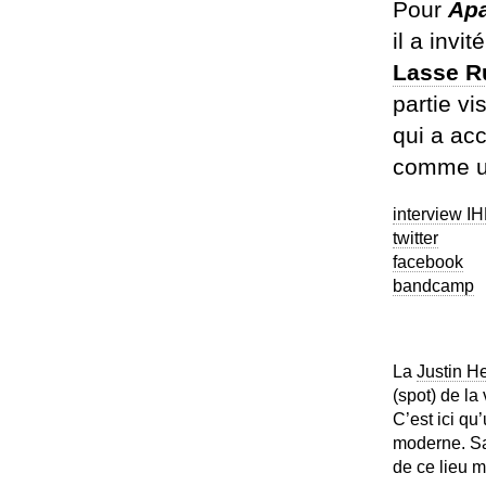
Pour
Ap
il a invi
Lasse R
partie vi
qui a ac
comme un
interview I
twitter
facebook
bandcamp
La
Justin H
(spot) de la
C’est ici qu
moderne. Sa
de ce lieu m