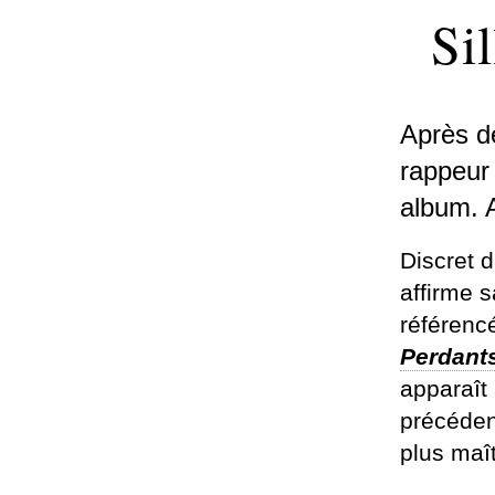
Si
Après d
rappeur
album. A
Discret d
affirme s
référenc
Perdant
apparaît 
précédent
plus maî