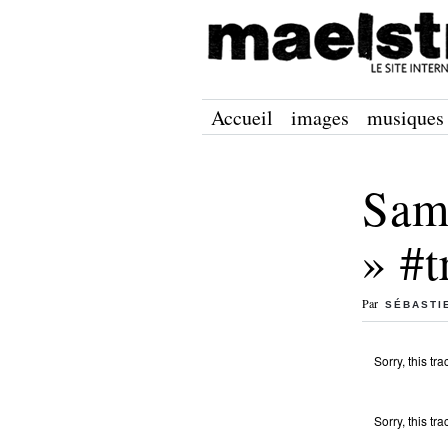
Accueil
images
musiques
Sam
» #t
Par
SÉBASTI