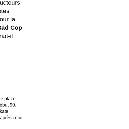
ducteurs,
stes
our la
Bad Cop
,
it-il
ne place
début 90.
skate
après celui