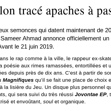
llon tracé apaches à p
eux semonces qui datent maintenant de 20
 Sameer Ahmad annonce officiellement un
vant le 21 juin 2019.
ans le rap comme à la ville, le rappeur ex-skat
a poésie aux rimes ramassées, entortillées et u
ées depuis près de dix ans.
C’est à partir de s
s Magnifiques
qu’il se fait une place de choix e
à la lisière du Jeu.
Un disque plus personnel q
s, qui sera suivi du très réussi
Jovontae EP
, 
trisé et envoûtant,
soul
et organique.