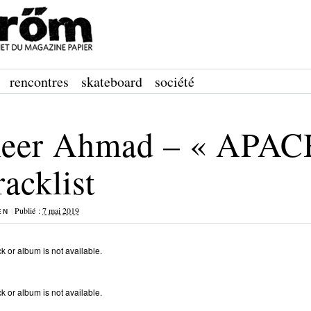
rencontres
skateboard
société
eer Ahmad – « APA
racklist
|
Publié :
7 mai 2019
EN