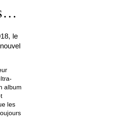
as…
18, le
 nouvel
eur
ltra-
on album
t
ue les
toujours