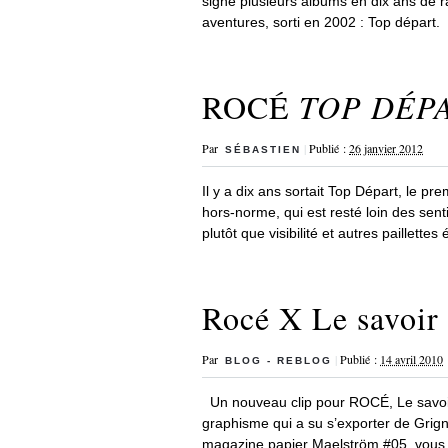
signé plusieurs albums en dix ans de rap
aventures, sorti en 2002 : Top départ.
ROCÉ
TOP DÉP
Par
|
Publié :
26 janvier 2012
SÉBASTIEN
Il y a dix ans sortait Top Départ, le 
hors-norme, qui est resté loin des senti
plutôt que visibilité et autres paillette
Rocé X Le savoir
Par
|
Publié :
14 avril 2010
BLOG - REBLOG
Un nouveau clip pour ROCÉ, Le savoir e
graphisme qui a su s’exporter de Grig
magazine papier Maelström #05, vous a