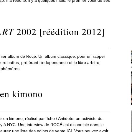
. Il a réédité, il y a quelques mois, le premier volet de ses
ART
2002 [réédition 2012]
premier album de Rocé. Un album classique, pour un rapper
ers battus, préférant l’indépendance et le libre arbitre,
s éphémères.
 en kimono
n kimono, réalisé par Tcho / Antidote, un activiste du
ny à NYC. Une interview de ROCÉ est disponible dans le
urez une liste des points de vente ICI. Vous pouvez avoir