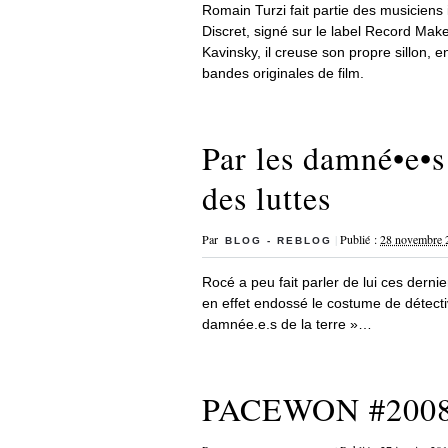
Romain Turzi fait partie des musiciens i
Discret, signé sur le label Record Maker
Kavinsky, il creuse son propre sillon, 
bandes originales de film.
Par les damné•e​•s
des luttes
Par
|
Publié :
28 novembre 
BLOG - REBLOG
Rocé a peu fait parler de lui ces derni
en effet endossé le costume de détect
damnée.e.s de la terre »…
PACEWON #2008 