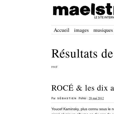
Accueil
images
musiques
Résultats de
rocé
ROCÉ & les dix a
Par
|
Publié :
28 mai 2012
SÉBASTIEN
Youcef Kaminsky, plus connu sous le n