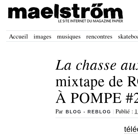
Accueil
images
musiques
rencontres
skatebo
La chasse aux
mixtape de
À POMPE #
Par
|
Publié :
1
BLOG - REBLOG
tél