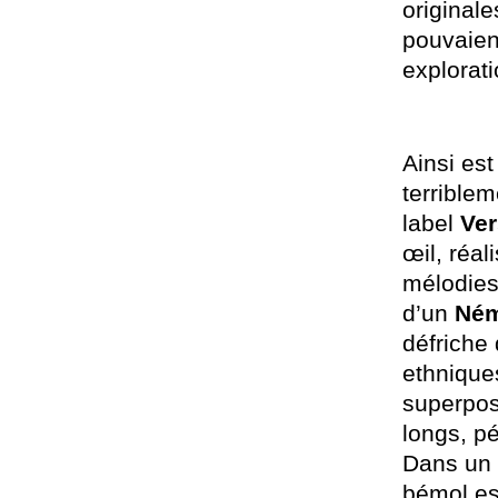
original
pouvaient
explorat
Ainsi est
terriblem
label
Ver
œil, réal
mélodies
d’un
Né
défriche
ethnique
superpos
longs, pé
Dans un 
bémol es