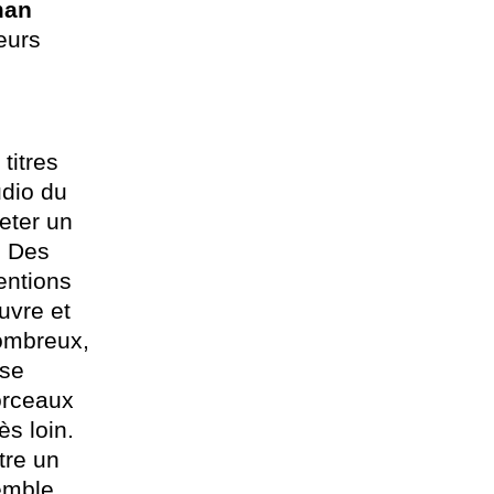
man
leurs
.
 titres
udio du
jeter un
r. Des
entions
uvre et
nombreux,
 se
orceaux
ès loin.
tre un
emble,