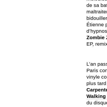
de sa ba
maltraite
bidouille
Étienne 
d’hypnos
Zombie 
EP, remix
L’an pas
Paris co
vinyle c
plus tard
Carpent
Walking
du disqu