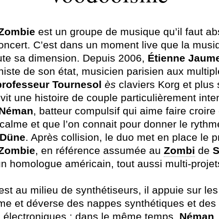
Zombie
est un groupe de musique qu’il faut a
concert. C’est dans un moment live que la musi
ute sa dimension. Depuis 2006,
Étienne
Jaume
iste de son état, musicien parisien aux multip
professeur
Tournesol
ès
claviers Korg et plus 
, vit une histoire de couple particulièrement int
Néman
, batteur compulsif qui aime faire croire 
 calme et que l’on connait pour donner le rythm
Düne
. Après collision, le duo met en place le p
Zombie
, en référence assumée au
Zombi
de
S
un homologue américain, tout aussi multi-projet
est au milieu de synthétiseurs, il appuie sur le
e et déverse des nappes synthétiques et des
 électroniques ; dans le même temps,
Néman
,