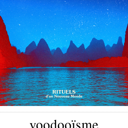
voodooïsme