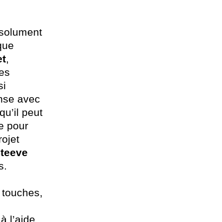
bsolument
que
t
,
les
si
ense avec
qu’il peut
e pour
rojet
teeve
s.
s touches,
 à l’aide