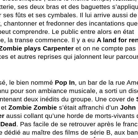
tterie, ses deux bras et des baguettes s’appliq
r ses fûts et ses cymbales. Il lui arrive aussi de
r, chantonner et fredonner des incantations que
peut comprendre. Le public entre alors en état
e, la transe commence. Il y a eu
A land for r
Zombie plays Carpenter
et on ne compte pas 
es et autres reprises qui jalonnent leur parcou
sé, le bien nommé
Pop
In
, un bar de la rue Am
nnu pour son ambiance musicale, a sorti un di
ontenant deux inédits du groupe. Une cover de
 et
Zombie
Zombie
s’était affranchi d’un
John
er
aussi collant qu’une horde de morts-vivants
Dead
. Pas facile de se retrouver après le fran
e dédié au maître des films de série B, aux ba