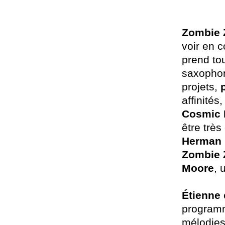
Zombie
voir en 
prend to
saxophon
projets,
affinités
Cosmic
être très
Herman
Zombie
Moore
, 
Étienne
programm
mélodies