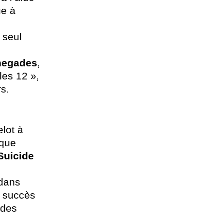
ue à
 seul
enegades
,
les 12 »,
rs.
elot à
sque
Suicide
 dans
c succès
ndes