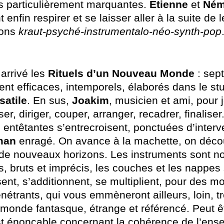
es particulièrement marquantes.
Étienne
et
Né
 enfin respirer et se laisser aller à la suite de 
ions
kraut-psyché-instrumentalo-néo-synth-pop
 arrivé les
Rituels d’un Nouveau Monde
: sept
ent efficaces, intemporels, élaborés dans le st
satile
. En sus,
Joakim
, musicien et ami, pour 
iser, diriger, couper, arranger, recadrer, finalise
 entêtantes s’entrecroisent, ponctuées d’interv
man
enragé. On avance à la machette, on déco
 de nouveaux horizons. Les instruments sont 
s, bruts et imprécis, les couches et les nappes
ent, s’additionnent, se multiplient, pour des m
nétrants, qui vous emmèneront ailleurs, loin, tr
monde fantasque, étrange et référencé. Peut ê
t énonçable concernant la cohérence de l’ens