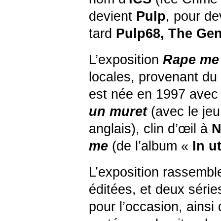
devient
Pulp
, pour d
tard
Pulp68, The Ge
L’exposition
Rape me
locales, provenant du
est née en 1997 avec
un muret
(avec le jeu
anglais), clin d’œil à
N
me
(de l’album «
In u
L’exposition rassembl
éditées, et deux série
pour l’occasion, ains