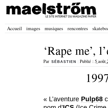
Accueil
images
musiques
rencontres
skatebo
‘Rape me’, l
Par
|
Publié :
5 août 
SÉBASTIEN
1997
« L’aventure
Pulp68
c
nom d’
ICS
(Ice Crime