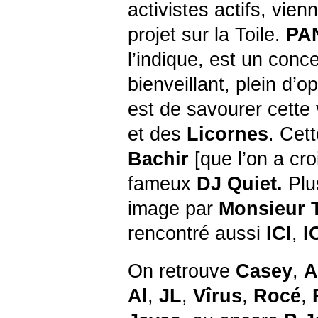
activistes actifs, vien
projet sur la Toile.
PA
l’indique, est un conce
bienveillant, plein d’
est de savourer cette
et des
Licornes
. Cet
Bachir
[que l’on a cr
fameux
DJ Quiet.
Plu
image par
Monsieur 
rencontré aussi
ICI
,
I
On retrouve
Casey
,
A
Al
,
JL
,
Vîrus
,
Rocé
,