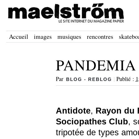
Accueil
images
musiques
rencontres
skatebo
PANDEMIA 
Par
|
Publié :
1
BLOG - REBLOG
Antidote
,
Rayon du 
Sociopathes Club
, s
tripotée de types amo