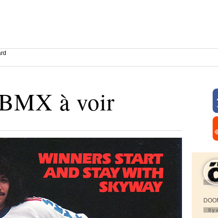
ard
 BMX à voir
DOOM
Il y