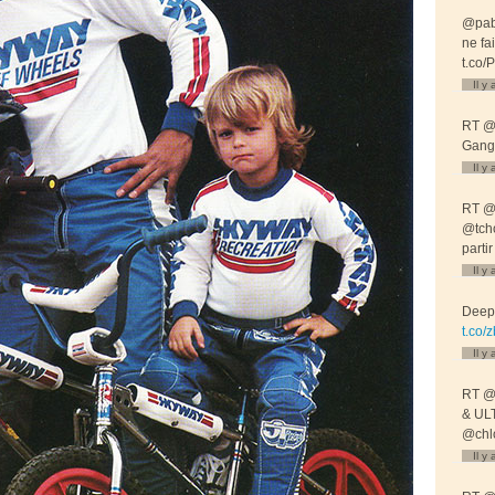
@pab
ne fa
t.co
Il y
RT @a
Gang
Il y
RT @
@tcho
parti
Il y
Deepe
t.co
Il y
RT @
& ULT
@chl
Il y