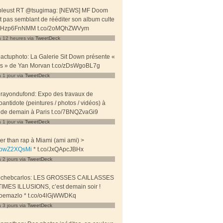
leust RT @tsugimag: [NEWS] MF Doom
it pas semblant de rééditer son album culte
/PHzp6FnNMM t.co/2oMQhZWVym
 a 12 heures
via
TweetDeck
ctuphoto: La Galerie Sit Down présente «
s » de Yan Morvan t.co/zDsWgoBL7g
 a 1 jour
via
TweetDeck
rayondufond: Expo des travaux de
antidote (peintures / photos / vidéos) à
r de demain à Paris t.co/7BNQZvaGi9
 a 1 jour
via
TweetDeck
r than rap à Miami (ami ami) >
/zbwZ2XQsMi
* t.co/JxQApcJBHx
 a 2 jours
via
TweetDeck
chebcarlos: LES GROSSES CAILLASSES
IMES ILLUSIONS, c’est demain soir !
oemazlo * t.co/o4lGjWWDKq
 a 3 jours
via
TweetDeck