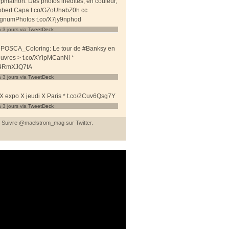
mathon: Des photos inédites, en couleur,
obert Capa t.co/GZoUhabZ0h cc
numPhotos t.co/X7jy9nphod
 a 3 jours
via
TweetDeck
POSCA_Coloring: Le tour de #Banksy en
uvres > t.co/XYipMCanNl *
/r4RmXJQ7tA
 a 3 jours
via
TweetDeck
X expo X jeudi X Paris * t.co/2Cuv6Qsg7Y
 a 3 jours
via
TweetDeck
Suivre
@maelstrom_mag
sur Twitter.