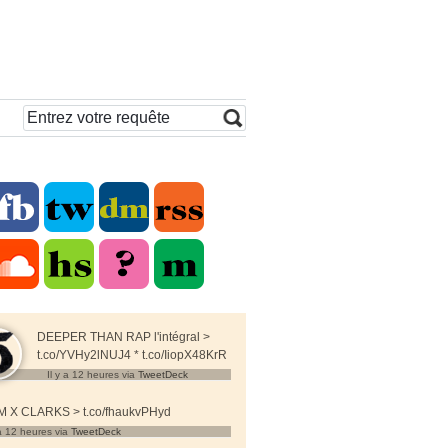
DEEPER THAN RAP l'intégral >
t.co/YVHy2lNUJ4 * t.co/IiopX48KrR
Il y a 12 heures
via
TweetDeck
 X CLARKS > t.co/fhaukvPHyd
 a 12 heures
via
TweetDeck