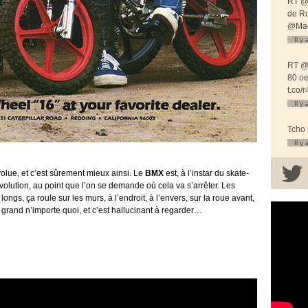
RT @p
de R
@Mag
Il y
RT @
80 oe
t.co
Il y
Tcho 
Il y
olue, et c’est sûrement mieux ainsi. Le
BMX
est, à l’instar du skate-
évolution, au point que l’on se demande où cela va s’arrêter. Les
ongs, ça roule sur les murs, à l’endroit, à l’envers, sur la roue avant,
 grand n’importe quoi, et c’est hallucinant à regarder…