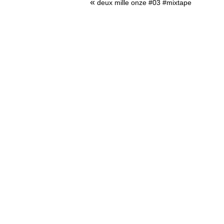
«
deux mille onze #03 #mixtape