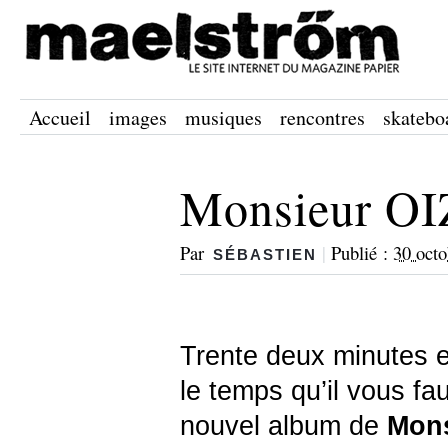
Accueil
images
musiques
rencontres
skatebo
Monsieur OI
Par
|
Publié :
30 oct
SÉBASTIEN
Trente deux minutes e
le temps qu’il vous fa
nouvel album de
Mons