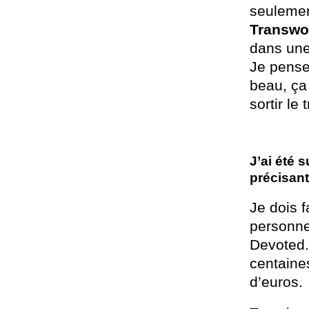
seulemen
Transwo
dans une
Je pense 
beau, ça 
sortir le 
J’ai été 
précisant 
Je dois f
personne 
Devoted.
centaine
d’euros.