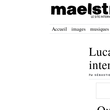
Accueil
images
musiques
Luca
inte
Par
SÉBASTI
Qu