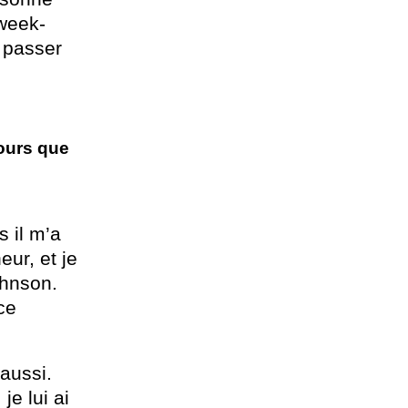
 week-
e passer
tours que
s il m’a
ur, et je
ohnson.
ce
aussi.
je lui ai