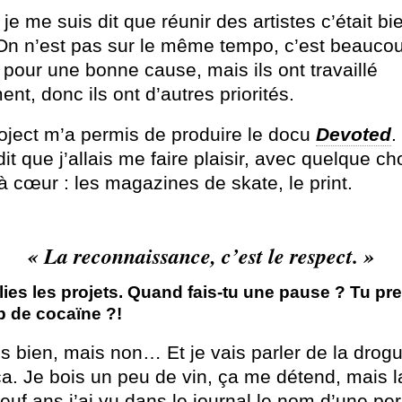
je me suis dit que réunir des artistes c’était bi
e. On n’est pas sur le même tempo, c’est beauco
pour une bonne cause, mais ils ont travaillé
ent, donc ils ont d’autres priorités.
oject m’a permis de produire le docu
Devoted
.
it que j’allais me faire plaisir, avec quelque ch
à cœur : les magazines de skate, le print.
« La reconnaissance, c’est le respect. »
lies les projets. Quand fais-tu une pause ? Tu pr
 de cocaïne ?!
s bien, mais non… Et je vais parler de la drogu
ça. Je bois un peu de vin, ça me détend, mais 
euf ans j’ai vu dans le journal le nom d’une p