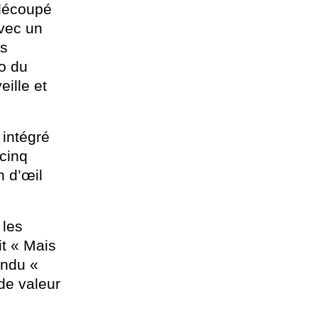
a découpé
avec un
es
to du
ille et
 intégré
cinq
n d’œil
 les
it « Mais
ondu «
de valeur