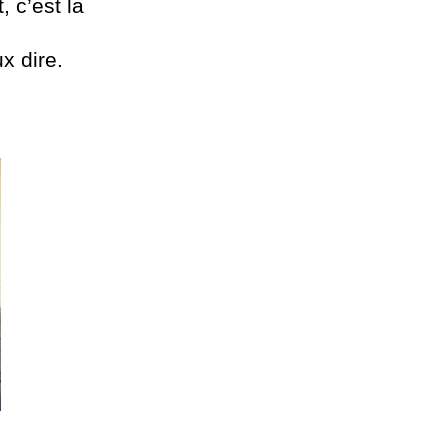
 c’est la
x dire.