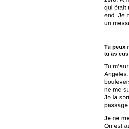
qui étai
end. Je n
un messag
Tu peux n
tu as eus
Tu m’aur
Angeles… 
boulever
ne me su
Je la sor
passage 
Je ne me
On est au