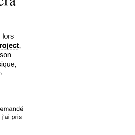
, lors
roject
,
 son
ique,
.
 demandé
j’ai pris