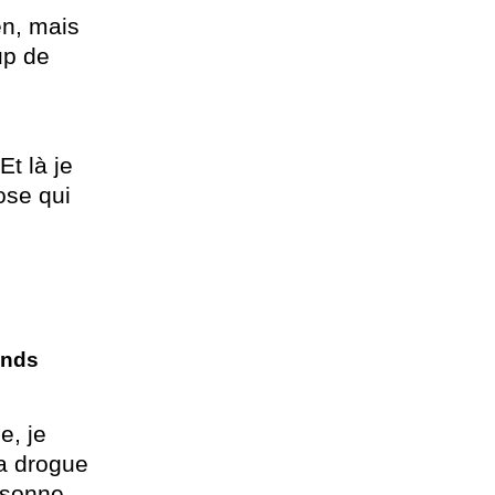
en, mais
up de
 Et là je
ose qui
ends
e, je
la drogue
ersonne