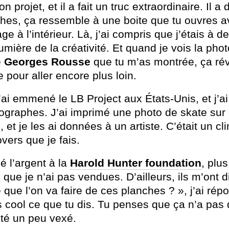
n projet, et il a fait un truc extraordinaire. Il 
ches, ça ressemble à une boite que tu ouvres 
e à l’intérieur. Là, j’ai compris que j’étais à d
mière de la créativité. Et quand je vois la pho
e
Georges
Rousse
que tu m’as montrée, ça réve
 pour aller encore plus loin.
’ai emmené le LB Project aux États-Unis, et j’ai
ographes. J’ai imprimé une photo de skate sur 
 et je les ai données à un artiste. C’était un cli
vers que je fais.
é l’argent à la
Harold
Hunter
foundation
, plus
que je n’ai pas vendues. D’ailleurs, ils m’ont d
 que l’on va faire de ces planches ? », j’ai rép
s cool ce que tu dis. Tu penses que ça n’a pas 
été un peu vexé.