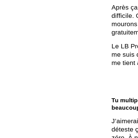
Après ça 
difficil
mourons 
gratuitem
Le LB Pr
me suis d
me tient 
Tu multip
beaucoup
J’aimerai
déteste 
zéro. À n