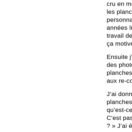
cru en mo
les plan
personnag
années lu
travail d
ça motive
Ensuite j
des phot
planches,
aux re-co
J’ai donn
planches 
qu’est-ce
C’est pa
? » J’ai 