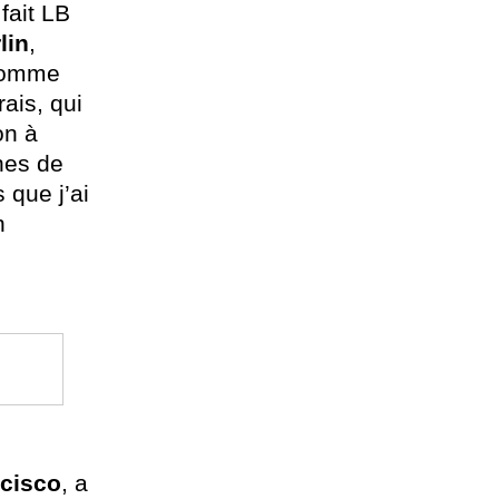
 fait LB
lin
,
 comme
rais, qui
on à
hes de
 que j’ai
n
cisco
, a