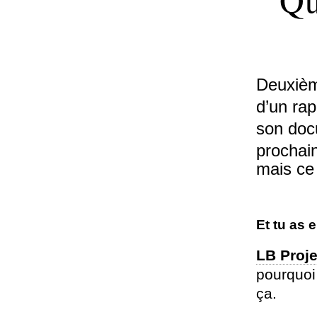
Deuxième
d’un rap
son doc
prochai
mais ce
Et tu as 
LB Proje
pourquoi 
ça.