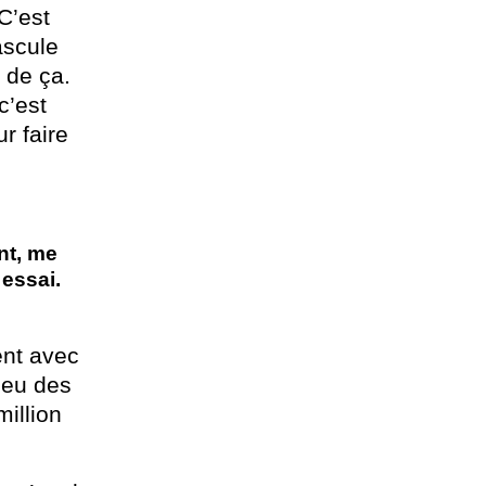
C’est
ascule
 de ça.
c’est
r faire
nt, me
 essai.
,
ent avec
 eu des
illion