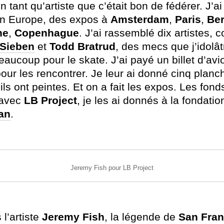
en tant qu’artiste que c’était bon de fédérer. J’ai
en Europe, des expos à
Amsterdam
,
Paris
,
Ber
ne
,
Copenhague
. J’ai rassemblé dix artistes,
Sieben
et
Todd
Bratrud
, des mecs que j’idolât
beaucoup pour le skate. J’ai payé un billet d’avi
our les rencontrer. Je leur ai donné cinq planc
ils ont peintes. Et on a fait les expos. Les fonds
 avec
LB Project
, je les ai donnés à la fondatio
an
.
Jeremy Fish pour LB Project
 l’artiste
Jeremy
Fish
, la légende de
San
Fran