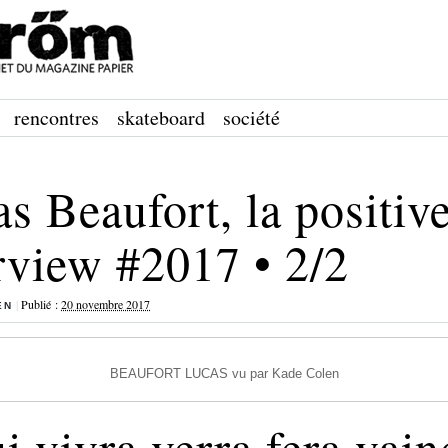
rencontres
skateboard
société
s Beaufort, la positiv
rview #2017 • 2/2
|
Publié :
20 novembre 2017
EN
BEAUFORT LUCAS vu par Kade Colen
i vivra verra fera vain