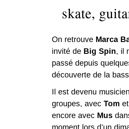
skate, guit
On retrouve
Marca Ba
invité de
Big Spin
, il
passé depuis quelques
découverte de la basse
Il est devenu musicien
groupes, avec
Tom
e
encore avec
Mus
dan
moment lors d’un dima