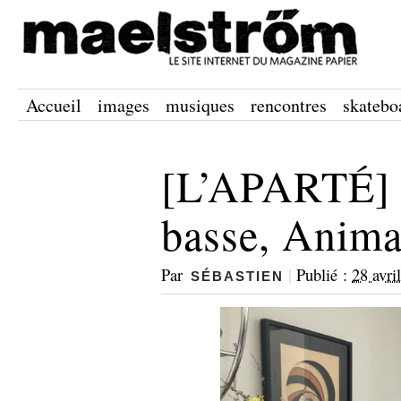
Accueil
images
musiques
rencontres
skatebo
[L’APARTÉ] M
basse, Anim
Par
|
Publié :
28 avri
SÉBASTIEN