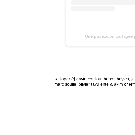
Une publication partagée 
«
[l’aparté] david couliau, benoit bayles, j
marc soulié, olivier tavu ente & akim chérif