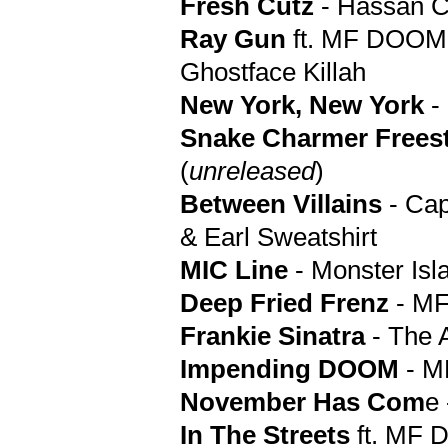
Fresh Cutz
- Hassan C
Ray Gun
ft. MF DOO
Ghostface Killah
New York, New York
- 
Snake Charmer Freest
(
unreleased
)
Between Villains
- Cap
& Earl Sweatshirt
MIC Line
- Monster Isl
Deep Fried Frenz
- M
Frankie Sinatra
- The 
Impending DOOM
- M
November Has Com
e 
In The Streets
ft. MF 