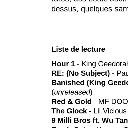
dessus, quelques samp
Liste de lecture
Hour 1
- King Geedora
RE: (No Subject)
- Pau
Banished (King Geedo
(
unreleased
)
Red & Gold
- MF DO
The Glock
- Lil Vicious
9 Milli Bros ft. Wu Ta