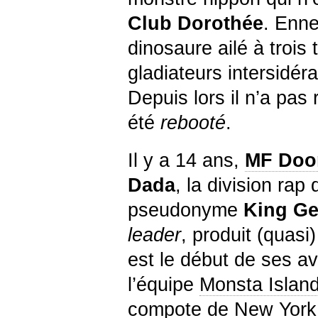
Club
Dorothée
. Enn
dinosaure ailé à trois 
gladiateurs intersidér
Depuis lors il n’a pas 
été
rebooté
.
Il y a 14 ans,
MF
Do
Dada
, la division rap
pseudonyme
King G
leader
, produit (quas
est le début de ses 
l’équipe
Monsta Islan
compote de New York