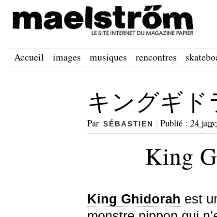
Accueil
images
musiques
rencontres
skatebo
キングギドラ X 
Par
|
Publié :
24 janv
SÉBASTIEN
King G
King
Ghidorah
est u
monstre nippon qui n’