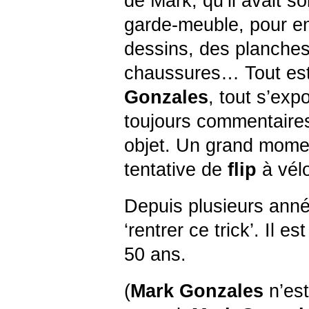
de Mark, qu’il avait 
garde-meuble, pour en
dessins, des planches
chaussures… Tout est 
Gonzales
, tout s’ex
toujours commentaire
objet. Un grand momen
tentative de
flip
à vél
Depuis plusieurs année
‘rentrer ce trick’. Il e
50 ans.
(
Mark
Gonzales
n’est