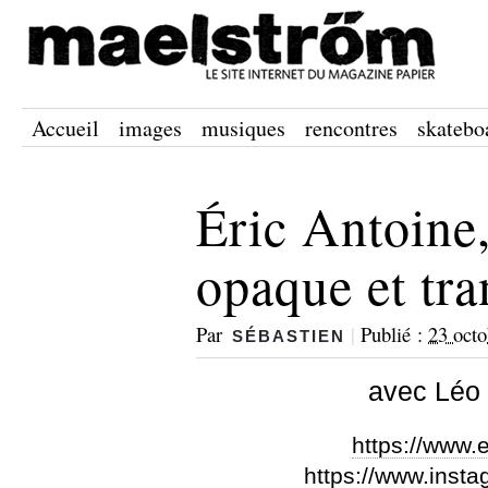
Accueil
images
musiques
rencontres
skatebo
Éric Antoine,
opaque et tr
Par
|
Publié :
23 oct
SÉBASTIEN
avec Léo 
https://www.
https://www.inst