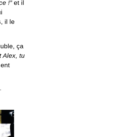
ce !”
et il
i
 il le
uble, ça
Alex, tu
ment
.