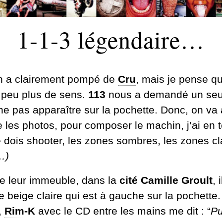
1-1-3 légendaire…
n a clairement pompé de
Cru
, mais je pense qu
 peu plus de sens.
113
nous a demandé un seul
ne pas apparaître sur la pochette.
Donc, on va 
e les photos, pour composer le machin, j’ai en t
 dois shooter, les zones sombres, les zones cla
…)
e leur immeuble, dans la
cité Camille Groult
, 
 beige claire qui est à gauche sur la pochette
,
Rim-K
avec le CD entre les mains me dit : “
Pu