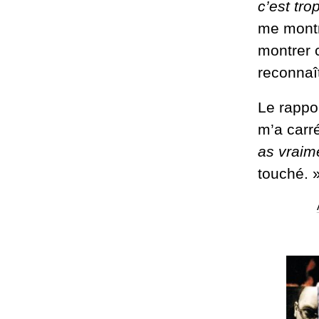
c’est tro
me montr
montrer c
reconnaît
Le rappo
m’a carré
as vraim
touché. 