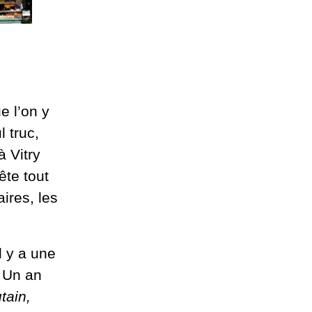
e l’on y
 truc,
à Vitry
ête tout
ires, les
il y a une
. Un an
tain,