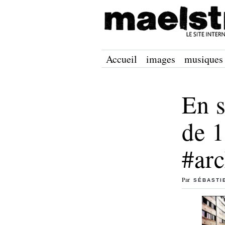
Accueil
images
musiques
En s
de 
#arc
Par
SÉBASTI