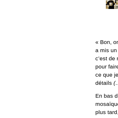
«
Bon, o
a mis un
c’est de 
pour fair
ce que je
détails
(
En bas d
mosaïque
plus tard