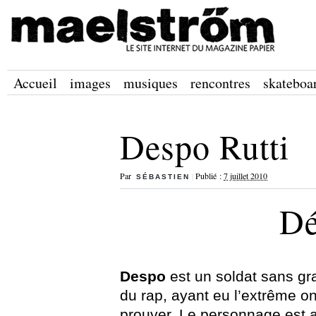
Accueil
images
musiques
rencontres
skateboa
Despo Rutti
Par
|
Publié :
7 juillet 2010
SÉBASTIEN
Dé
Despo
est un soldat sans gr
du rap, ayant eu l’extrême o
prouver. Le personnage est at