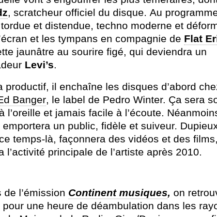
dz
, scratcheur officiel du disque.
Au programme
tordue et distendue, techno moderne et défor
l’écran et les tympans en compagnie de
Flat Er
te jaunâtre au sourire figé, qui deviendra un
adeur
Levi’s
.
a productif, il enchaîne les disques d’abord ch
Ed Banger
, le label de Pedro Winter. Ça sera s
 l’oreille et jamais facile à l’écoute. Néanmoin
emportera un public, fidèle et suiveur. Dupieux
ce temps-là, façonnera des vidéos et des films,
 l’activité principale de l’artiste après 2010.
 de l’émission
Continent musiques
,
on retrou
 pour une heure de déambulation dans les ray