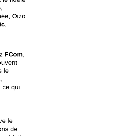
,
mée, Oizo
ic
,
ez
FCom
,
ouvent
s le
,
 ce qui
ve le
ons de