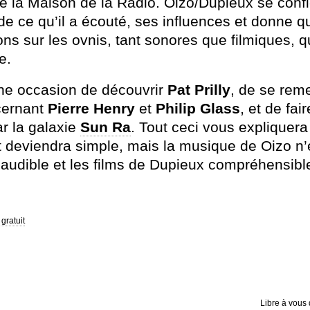
e la Maison de la Radio. Oizo/Dupieux se confie
 de ce qu’il a écouté, ses influences et donne 
ons sur les
ovnis, tant sonores que filmiques, qu
e.
e occasion de découvrir
Pat Prilly
, de se reme
cernant
Pierre
Henry
et
Philip
Glass
, et de fai
ar la galaxie
Sun Ra
. Tout ceci vous expliquera
ut deviendra simple, mais la musique de Oizo n
 audible et les films de Dupieux compréhensibl
gratuit
Libre à vous