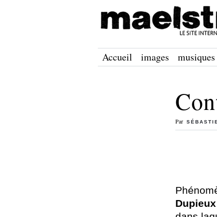
Accueil
images
musiques
Con
Par
SÉBASTI
Phénomè
Dupieux
dans laqu