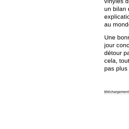
vinyles d
un bilan
explicati
au mond
Une bonn
jour con
détour p
cela, to
pas plus
téléchargement 