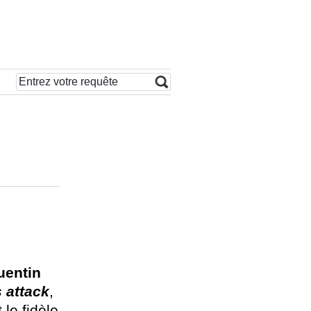
uentin
 attack
,
 le fidèle