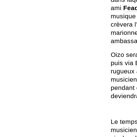
ami
Fea
musique 
crèvera 
marionnet
ambass
Oizo ser
puis via
rugueux à
musicien 
pendant 
deviendra
Le temps
musicien