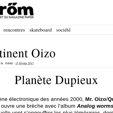
rencontres
skateboard
société
tinent Oizo
|
Publié :
15 février 2017
EN
Planète Dupieux
ne électronique des années 2000,
Mr. Oizo
/
Q
ouvre une brèche avec l’album
Analog worms
elle vont s’engouffrer les plus téméraires, dont