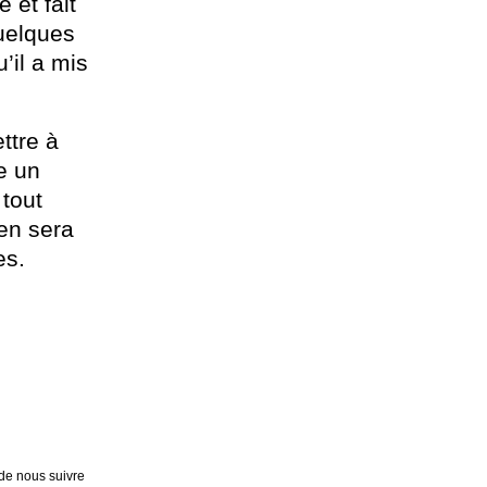
 et fait
quelques
’il a mis
ttre à
re un
 tout
’en sera
es.
 de nous suivre