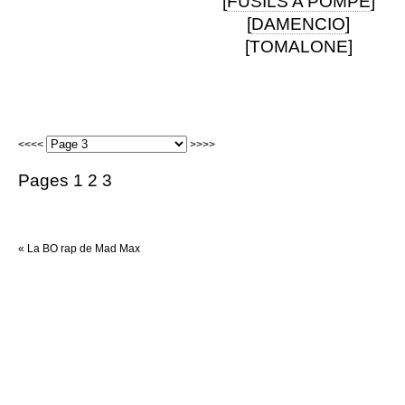
[
FUSILS A POMPE
]
[
DAMENCIO
]
[TOMALONE]
.
<<<<
>>>>
Pages 1 2 3
«
La BO rap de Mad Max