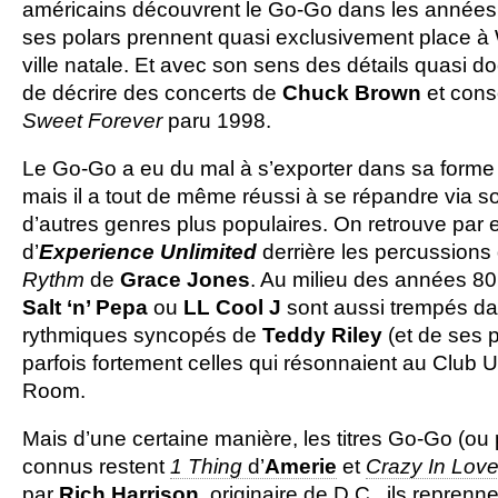
américains découvrent le Go-Go dans les années 
ses polars prennent quasi exclusivement place à
ville natale. Et avec son sens des détails quasi doc
de décrire des concerts de
Chuck
Brown
et con
Sweet Forever
paru 1998.
Le Go-Go a eu du mal à s’exporter dans sa forme 
mais il a tout de même réussi à se répandre via s
d’autres genres plus populaires. On retrouve par
d’
Experience Unlimited
derrière les percussions
Rythm
de
Grace
Jones
. Au milieu des années 80
Salt ‘n’ Pepa
ou
LL Cool J
sont aussi trempés dan
rythmiques syncopés de
Teddy Riley
(et de ses p
parfois fortement celles qui résonnaient au Club 
Room.
Mais d’une certaine manière, les titres Go-Go (ou 
connus restent
1 Thing
d’
Amerie
et
Crazy In Lov
par
Rich
Harrison
, originaire de D.C., ils repren