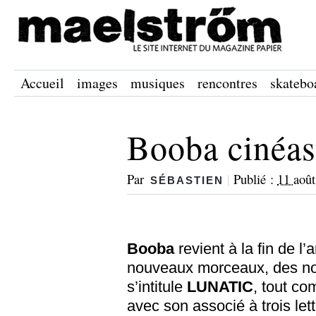
Accueil
images
musiques
rencontres
skatebo
Booba cinéas
Par
|
Publié :
11 aoû
SÉBASTIEN
Booba
revient à la fin de 
nouveaux morceaux, des no
s’intitule
LUNATIC
, tout co
avec son associé à trois let