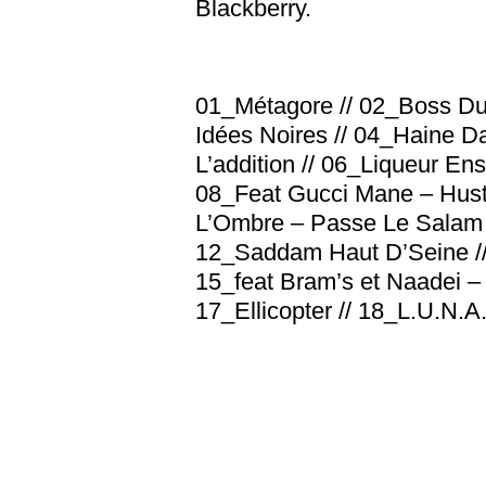
Blackberry.
01_Métagore // 02_Boss D
Idées Noires // 04_Haine Da
L’addition // 06_Liqueur En
08_Feat Gucci Mane – Hustle
L’Ombre – Passe Le Salam /
12_Saddam Haut D’Seine // 
15_feat Bram’s et Naadei –
17_Ellicopter // 18_L.U.N.A.