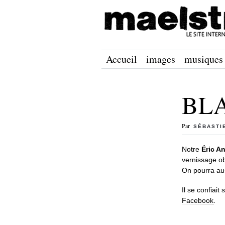
Accueil
images
musiques
BL
Par
SÉBASTI
Notre
Éric A
vernissage ob
On pourra aus
Il se confiait 
Facebook
.