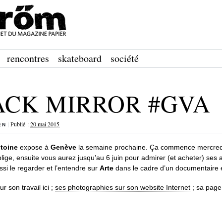
rencontres
skateboard
société
ACK MIRROR #GVA
|
Publié :
20 mai 2015
EN
ntoine
expose à
Genève
la semaine prochaine. Ça commence mercredi
lige, ensuite vous aurez jusqu’au 6 juin pour admirer (et acheter) ses
si le regarder et l’entendre sur
Arte
dans le cadre d’un documentaire e
sur son travail ici ;
ses photographies sur son website Internet
; sa page