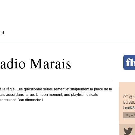
ard
adio Marais
 la règle. Elle questionne sérieusement et simplement la place de la
mais aussi dans la rue. Un bon moment, une playlist musicale
RT @r
t rassurant. Bon dimanche !
BUBBL
t.co/K
Il y a