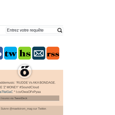
uddemusic: ‘RUDDE Vs AKA BONDAGE.
E 'Z' MONEY’ #SoundCloud
SaTfalGaC
* t.co/OwaOFvPyaa
 3 heures
via
TweetDeck
Suivre
@maelstrom_mag
sur Twitter.