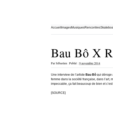
Accueil
Images
Musiques
Rencontres
Skatebo
Bau Bô X R
Par
Sébastien
|
Publié :
9 novembre 2014
Une interview de l’artiste
Bau
Bô
qui déroge à
femme dans la société française, dans l’art, 
impeccable, ça fait beaucoup de bien et c’es
[SOURCE]