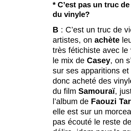
* C’est pas un truc de
du vinyle?
B
: C’est un truc de v
artistes, on
achète
le
très fétichiste avec l
le mix de
Casey
, on s
sur ses apparitions et
donc acheté des vinyl
du film
Samouraï
, ju
l’album de
Faouzi Ta
elle est sur un morcea
pas écouté le reste d