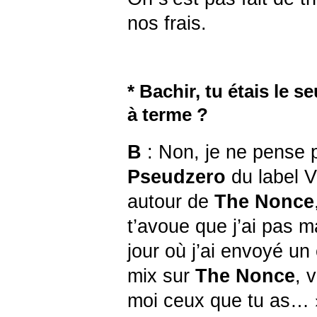
nos frais.
* Bachir, tu étais le 
à terme ?
B
: Non, je ne pense p
Pseudzero
du label Vu
autour de
The Nonce
t’avoue que j’ai pas ma
jour où j’ai envoyé un
mix sur
The Nonce
, 
moi ceux que tu as… »,