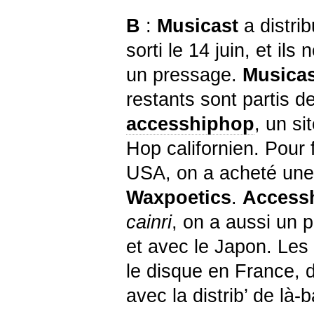
B
:
Musicast
a distri
sorti le 14 juin, et il
un pressage.
Musica
restants sont partis d
accesshiphop
, un si
Hop californien. Pour 
USA, on a acheté une
Waxpoetics
.
Access
cainri
, on a aussi un 
et avec le Japon. Les
le disque en France, 
avec la distrib’ de là-b