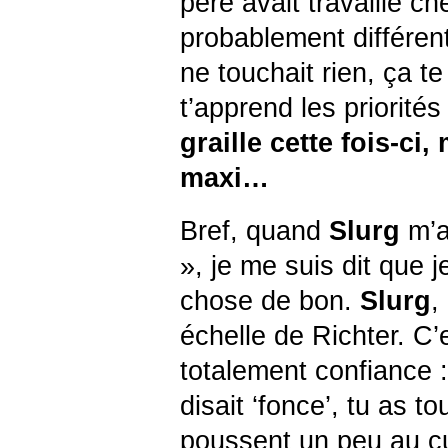
père avait travaillé c
probablement différent 
ne touchait rien, ça t
t’apprend les priorités
graille cette fois-ci,
maxi…
Bref, quand
Slurg
m’a
», je me suis dit que 
chose de bon.
Slurg
,
échelle de Richter. C’e
totalement confiance : 
disait ‘fonce’, tu as t
poussent un peu au cul